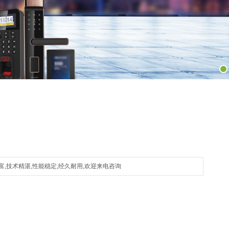
富,技术精湛,性能稳定,经久耐用,欢迎来电咨询